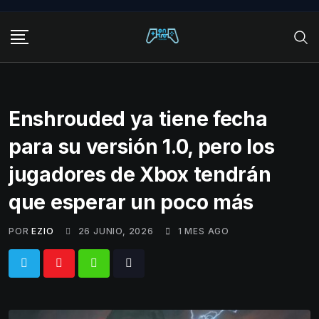
Skip
to
content
Enshrouded ya tiene fecha
para su versión 1.0, pero los
jugadores de Xbox tendrán
que esperar un poco más
POR
EZIO
26 JUNIO, 2026
1 MES AGO
Whatsapp
Tiktok