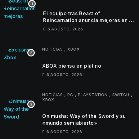
El equipo tras Beast of
Reincarnation anuncia mejoras en su
juego y estos son los primeros
6 AGOSTO, 2026
cambios que llegarán
,
NOTICIAS
XBOX
XBOX piensa en platino
6 AGOSTO, 2026
,
,
,
,
NOTICIAS
PC
PLAYSTATION
SWITCH
XBOX
Onimusha: Way of the Sword y su
«mundo semiabierto»
6 AGOSTO, 2026