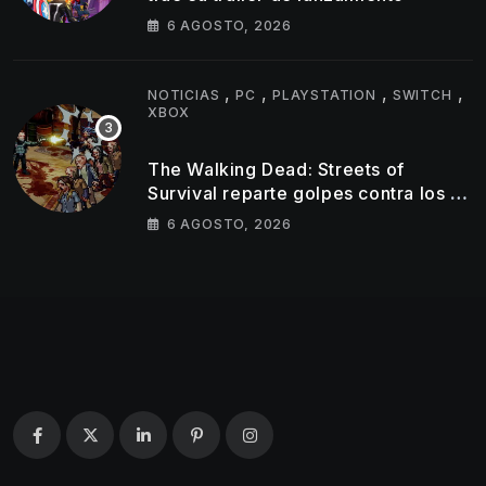
6 AGOSTO, 2026
,
,
,
,
NOTICIAS
PC
PLAYSTATION
SWITCH
XBOX
The Walking Dead: Streets of
Survival reparte golpes contra los no
muertos en su nuevo tráiler
6 AGOSTO, 2026