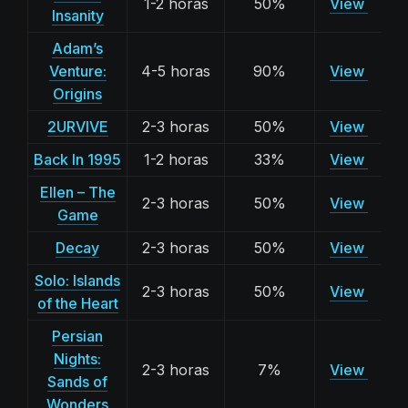
1-2 horas
50%
View
Insanity
Adam’s
Venture:
4-5 horas
90%
View
Origins
2URVIVE
2-3 horas
50%
View
Back In 1995
1-2 horas
33%
View
Ellen – The
2-3 horas
50%
View
Game
Decay
2-3 horas
50%
View
Solo: Islands
2-3 horas
50%
View
of the Heart
Persian
Nights:
2-3 horas
7%
View
Sands of
Wonders