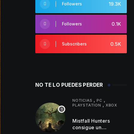
19.3K
Followers
0.1K
Followers
0.5K
Subscribers
NO TE LO PUEDES PERDER
,
,
NOTICIAS
PC
,
PLAYSTATION
XBOX
Mistfall Hunters
consigue un
importante hito de