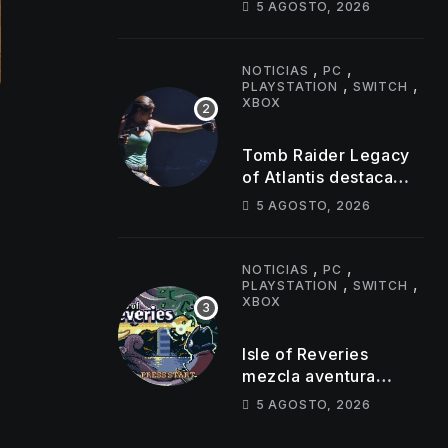
5 AGOSTO, 2026
jugadores
simultáneos
,
,
NOTICIAS
PC
,
,
PLAYSTATION
SWITCH
XBOX
Tomb Raider Legacy
of Atlantis destaca
sus puzles y trampas
5 AGOSTO, 2026
,
,
NOTICIAS
PC
,
,
PLAYSTATION
SWITCH
XBOX
Isle of Reveries
mezcla aventura
cooperativa,
5 AGOSTO, 2026
mazmorras y espíritu
clásico de Zelda