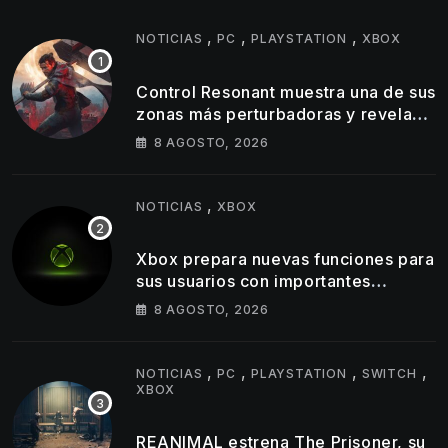
,
,
,
NOTICIAS
PC
PLAYSTATION
XBOX
Control Resonant muestra una de sus
zonas más perturbadoras y revela
nuevos detalles de su gameplay
8 AGOSTO, 2026
,
NOTICIAS
XBOX
Xbox prepara nuevas funciones para
sus usuarios con importantes
cambios en capturas y logros
8 AGOSTO, 2026
,
,
,
,
NOTICIAS
PC
PLAYSTATION
SWITCH
XBOX
REANIMAL estrena The Prisoner, su