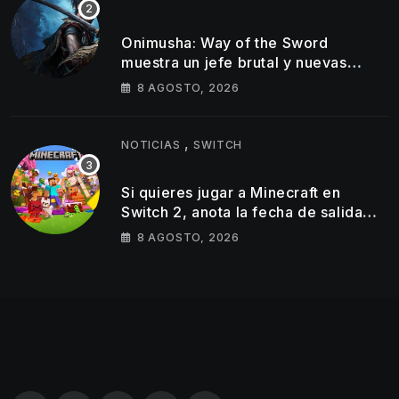
Onimusha: Way of the Sword
muestra un jefe brutal y nuevas
armas Oni en su último tráiler
8 AGOSTO, 2026
,
NOTICIAS
SWITCH
Si quieres jugar a Minecraft en
Switch 2, anota la fecha de salida
del éxito de Mojang en la híbrida de
8 AGOSTO, 2026
Nintendo