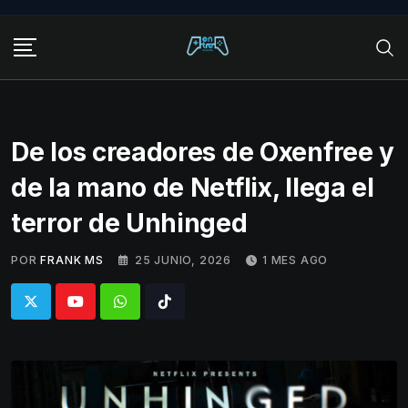
Skip
to
content
De los creadores de Oxenfree y
de la mano de Netflix, llega el
terror de Unhinged
POR
FRANK MS
25 JUNIO, 2026
1 MES AGO
Whatsapp
Tiktok