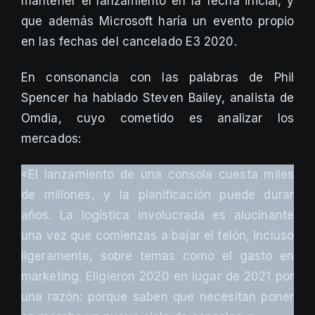
mantener el lanzamiento en la fecha inicial, y
que además Microsoft haría un evento propio
en las fechas del cancelado E3 2020.
En consonancia con las palabras de Phil
Spencer ha hablado Steven Bailey, analista de
Omdia, cuyo cometido es analizar los
mercados:
«El lanzamiento de una consola cuesta miles
de millones, y la planificación puede durar
años. La logística involucrada es alucinante
una vez que comienzas a bajar el telón, incluso
ligeramente, sobre temas como el gasto en
marketing. Eligieron 2020 en lugar de 2021 por
una razón: porque saben que necesitan poner