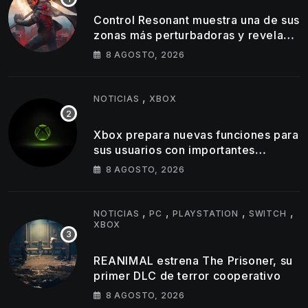
Control Resonant muestra una de sus
zonas más perturbadoras y revela
nuevos detalles de su gameplay
8 AGOSTO, 2026
,
NOTICIAS
XBOX
Xbox prepara nuevas funciones para
sus usuarios con importantes
cambios en capturas y logros
8 AGOSTO, 2026
,
,
,
,
NOTICIAS
PC
PLAYSTATION
SWITCH
XBOX
REANIMAL estrena The Prisoner, su
primer DLC de terror cooperativo
8 AGOSTO, 2026