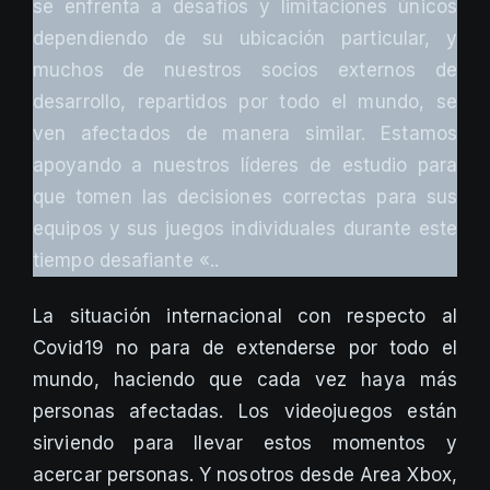
se enfrenta a desafíos y limitaciones únicos
dependiendo de su ubicación particular, y
muchos de nuestros socios externos de
desarrollo, repartidos por todo el mundo, se
ven afectados de manera similar. Estamos
apoyando a nuestros líderes de estudio para
que tomen las decisiones correctas para sus
equipos y sus juegos individuales durante este
tiempo desafiante «..
La situación internacional con respecto al
Covid19 no para de extenderse por todo el
mundo, haciendo que cada vez haya más
personas afectadas. Los videojuegos están
sirviendo para llevar estos momentos y
acercar personas. Y nosotros desde Area Xbox,