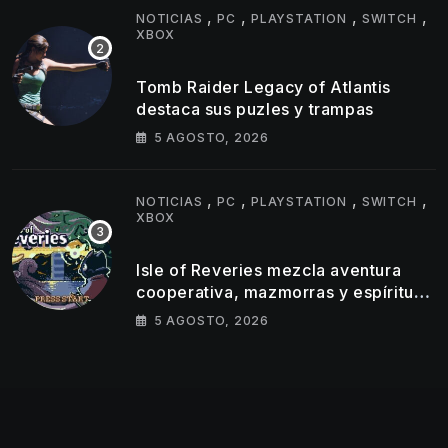
,
,
,
,
NOTICIAS
PC
PLAYSTATION
SWITCH
XBOX
Tomb Raider Legacy of Atlantis
destaca sus puzles y trampas
5 AGOSTO, 2026
,
,
,
,
NOTICIAS
PC
PLAYSTATION
SWITCH
XBOX
Isle of Reveries mezcla aventura
cooperativa, mazmorras y espíritu
clásico de Zelda
5 AGOSTO, 2026