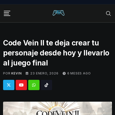
Skip
to
content
Code Vein II te deja crear tu
personaje desde hoy y llevarlo
al juego final
POR
KEVIN
23 ENERO, 2026
6 MESES AGO
Whatsapp
Tiktok