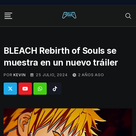
Skip
to
content
BLEACH Rebirth of Souls se
muestra en un nuevo tráiler
POR
KEVIN
25 JULIO, 2024
2 AÑOS AGO
Whatsapp
Tiktok