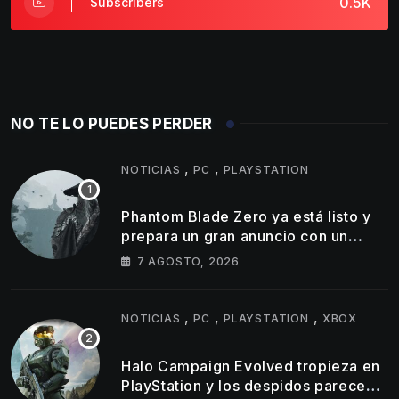
0.5K
Subscribers
NO TE LO PUEDES PERDER
,
,
NOTICIAS
PC
PLAYSTATION
Phantom Blade Zero ya está listo y
prepara un gran anuncio con un
tráiler de 11 minutos
7 AGOSTO, 2026
,
,
,
NOTICIAS
PC
PLAYSTATION
XBOX
Halo Campaign Evolved tropieza en
PlayStation y los despidos parecen