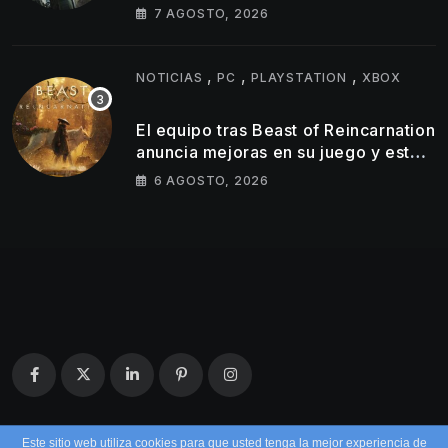
golpear al estudio tras un
7 AGOSTO, 2026
lanzamiento muy por debajo de lo
esperado
,
,
,
NOTICIAS
PC
PLAYSTATION
XBOX
El equipo tras Beast of Reincarnation
anuncia mejoras en su juego y estos
son los primeros cambios que
6 AGOSTO, 2026
llegarán
Este sitio web utiliza cookies para que usted tenga la mejor experiencia de