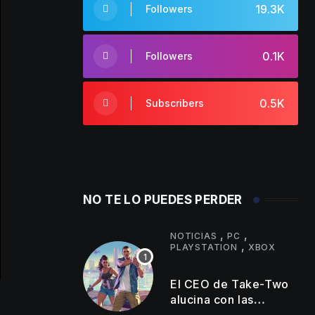
19.3K
Followers
0.1K
Followers
0.5K
Subscribers
NO TE LO PUEDES PERDER
,
,
NOTICIAS
PC
,
PLAYSTATION
XBOX
El CEO de Take-Two
alucina con las
reservas de GTA 6 y