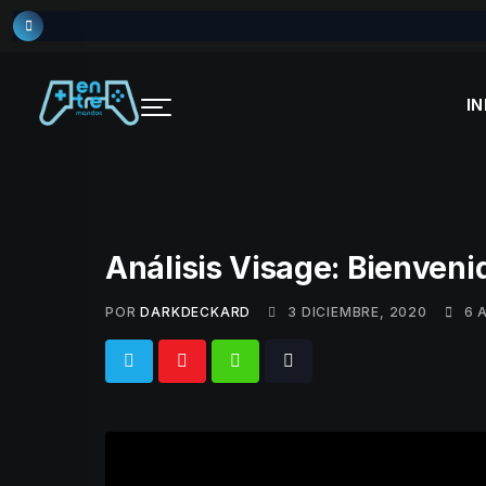
Skip
to
content
IN
Análisis Visage: Bienveni
POR
DARKDECKARD
3 DICIEMBRE, 2020
6 
Whatsapp
Tiktok