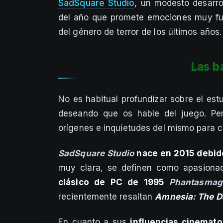
SadSquare Studio
, un modesto desarro
del año que promete emociones muy fue
del género de terror de los últimos años.
L
as b
No es habitual profundizar sobre el est
deseando que os hable del juego. Pe
orígenes e inquietudes del mismo para 
SadSquare Studio
nace en 2015 debido
muy clara, se definen como apasionad
clásico de PC de 1995
Phantasmag
recientemente resaltan
Amnesia: The D
En cuanto a sus
influencias cinemato