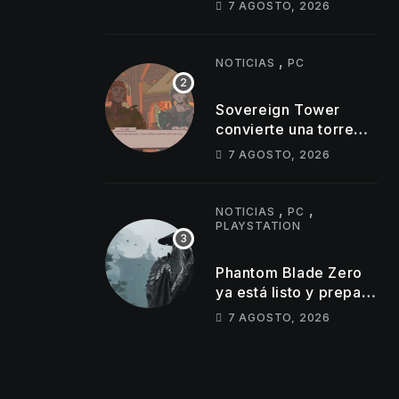
7 AGOSTO, 2026
actualizamos cifra de
ventas de GTA 5
,
NOTICIAS
PC
Sovereign Tower
convierte una torre
mágica en una mesa
7 AGOSTO, 2026
redonda llena de
egos
,
,
NOTICIAS
PC
PLAYSTATION
Phantom Blade Zero
ya está listo y prepara
un gran anuncio con
7 AGOSTO, 2026
un tráiler de 11
minutos