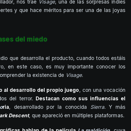
llador, nos trae
Visage
, una de las sorpresas indies
rtes y que hace méritos para ser una de las joyas
ases del miedo
udio que desarrolla el producto, cuando todos estáis
ro, en este caso, es muy importante conocer los
comprender la existencia de
Visage
.
 al desarrollo del propio juego
, con una vocación
os del terror.
Destacan como sus influencias el
o
ria
, desarrollado por la conocida
Sierra
. Y más
ark Descent
, que apareció en múltiples plataformas.
gráficas hablan de la película
La maldición
,
cuya