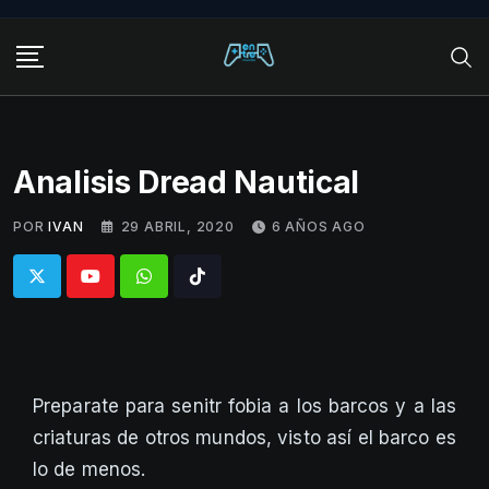
Skip
to
content
Analisis Dread Nautical
POR
IVAN
29 ABRIL, 2020
6 AÑOS AGO
Whatsapp
Tiktok
Preparate para senitr fobia a los barcos y a las
criaturas de otros mundos, visto así el barco es
lo de menos.