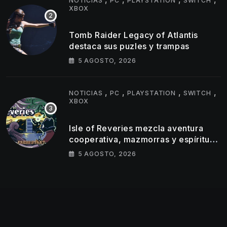
NOTICIAS
PC
PLAYSTATION
SWITCH
XBOX
Tomb Raider Legacy of Atlantis
destaca sus puzles y trampas
5 AGOSTO, 2026
,
,
,
,
NOTICIAS
PC
PLAYSTATION
SWITCH
XBOX
Isle of Reveries mezcla aventura
cooperativa, mazmorras y espíritu
clásico de Zelda
5 AGOSTO, 2026