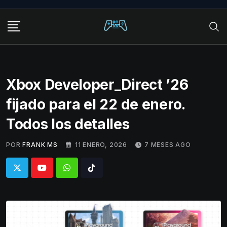
Skip
to
content
Xbox Developer_Direct ’26
fijado para el 22 de enero.
Todos los detalles
POR
FRANK MS
11 ENERO, 2026
7 MESES AGO
Whatsapp
Tiktok