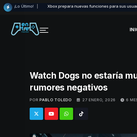
Skip
¡Lo Último!
Xbox prepara nuevas funciones para sus usuar
to
content
INI
Watch Dogs no estaría mue
rumores negativos
POR
PABLO TOLEDO
27 ENERO, 2026
6 ME
Whatsapp
Tiktok