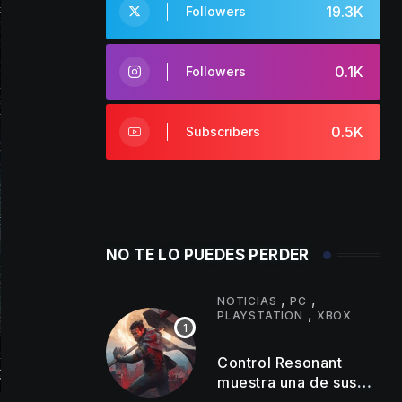
19.3K
Followers
0.1K
Followers
0.5K
Subscribers
NO TE LO PUEDES PERDER
,
,
NOTICIAS
PC
,
PLAYSTATION
XBOX
Control Resonant
muestra una de sus
zonas más