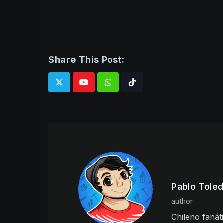
Share This Post:
Whatsapp
Tiktok
Pablo Tole
author
Chileno fanát