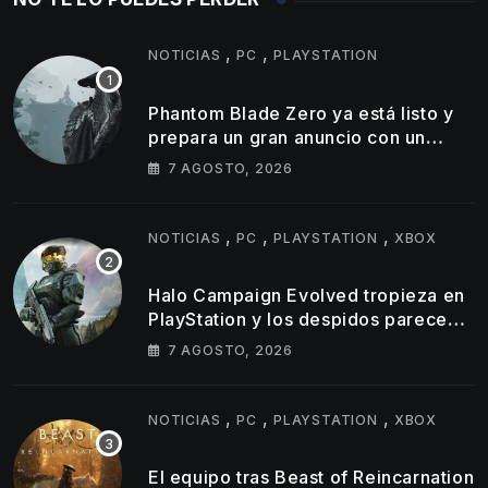
,
,
NOTICIAS
PC
PLAYSTATION
Phantom Blade Zero ya está listo y
prepara un gran anuncio con un
tráiler de 11 minutos
7 AGOSTO, 2026
,
,
,
NOTICIAS
PC
PLAYSTATION
XBOX
Halo Campaign Evolved tropieza en
PlayStation y los despidos parecen
golpear al estudio tras un
7 AGOSTO, 2026
lanzamiento muy por debajo de lo
esperado
,
,
,
NOTICIAS
PC
PLAYSTATION
XBOX
El equipo tras Beast of Reincarnation