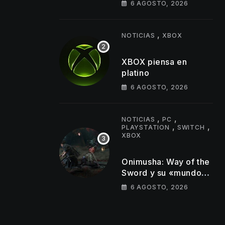
6 AGOSTO, 2026
juego y estos son los
primeros cambios que
llegarán
,
NOTICIAS
XBOX
XBOX piensa en
platino
6 AGOSTO, 2026
,
,
NOTICIAS
PC
,
,
PLAYSTATION
SWITCH
XBOX
Onimusha: Way of the
Sword y su «mundo
semiabierto»
6 AGOSTO, 2026