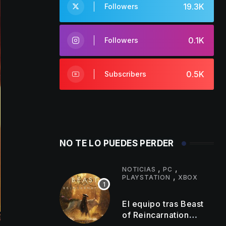
19.3K
Followers
0.1K
Followers
0.5K
Subscribers
NO TE LO PUEDES PERDER
,
,
NOTICIAS
PC
,
PLAYSTATION
XBOX
El equipo tras Beast
of Reincarnation
anuncia mejoras en su