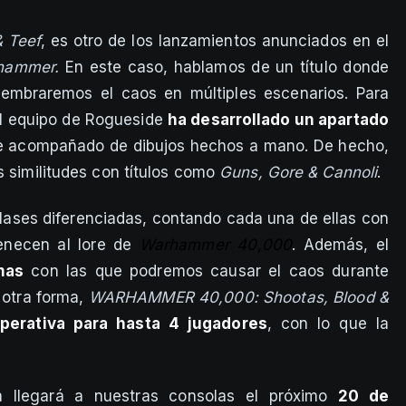
 Teef
, es otro de los lanzamientos anunciados en el
hammer.
En este caso, hablamos de un título donde
embraremos el caos en múltiples escenarios. Para
el equipo de Rogueside
ha desarrollado un apartado
e acompañado de dibujos hechos a mano. De hecho,
s similitudes con títulos como
Guns, Gore & Cannoli
.
lases diferenciadas, contando cada una de ellas con
enecen al lore de
Warhammer 40,000
. Además, el
mas
con las que podremos causar el caos durante
 otra forma,
WARHAMMER 40,000: Shootas, Blood &
perativa para hasta 4 jugadores
, con lo que la
va llegará a nuestras consolas el próximo
20 de