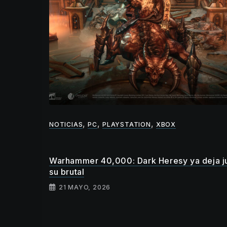
resenta
,
,
,
NOTICIAS
PC
PLAYSTATION
XBOX
Warhammer 40,000: Dark Heresy ya deja j
su brutal
21 MAYO, 2026