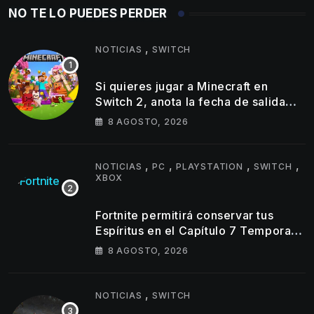
NO TE LO PUEDES PERDER
,
NOTICIAS
SWITCH
Si quieres jugar a Minecraft en
Switch 2, anota la fecha de salida
del éxito de Mojang en la híbrida de
8 AGOSTO, 2026
Nintendo
,
,
,
,
NOTICIAS
PC
PLAYSTATION
SWITCH
XBOX
Fortnite permitirá conservar tus
Espíritus en el Capítulo 7 Temporada
4
8 AGOSTO, 2026
,
NOTICIAS
SWITCH