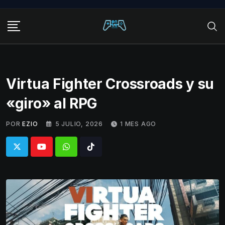
Skip
to
content
Virtua Fighter Crossroads y su
«giro» al RPG
POR
EZIO
5 JULIO, 2026
1 MES AGO
Whatsapp
Tiktok