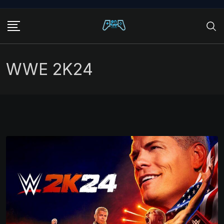
Skip
to
content
WWE 2K24