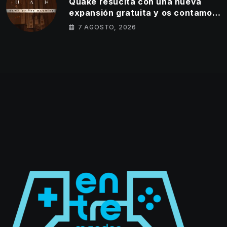
Quake resucita con una nueva
expansión gratuita y os contamos
todos los detalles
7 AGOSTO, 2026