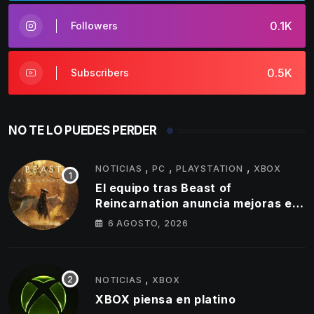
0.1K
Followers
0.5K
Subscribers
NO TE LO PUEDES PERDER
,
,
,
NOTICIAS
PC
PLAYSTATION
XBOX
El equipo tras Beast of
Reincarnation anuncia mejoras en
su juego y estos son los primeros
6 AGOSTO, 2026
cambios que llegarán
,
NOTICIAS
XBOX
XBOX piensa en platino