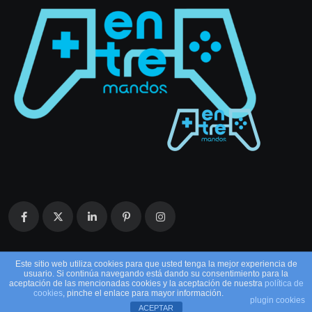
Este sitio web utiliza cookies para que usted tenga la mejor experiencia de
usuario. Si continúa navegando está dando su consentimiento para la
aceptación de las mencionadas cookies y la aceptación de nuestra
política de
cookies
, pinche el enlace para mayor información.
plugin cookies
ACEPTAR