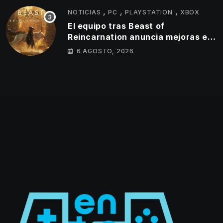
,
,
,
NOTICIAS
PC
PLAYSTATION
XBOX
El equipo tras Beast of
Reincarnation anuncia mejoras en
su juego y estos son los primeros
6 AGOSTO, 2026
cambios que llegarán