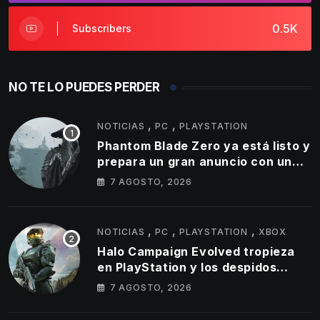
0.5K
Subscribers
NO TE LO PUEDES PERDER
,
,
NOTICIAS
PC
PLAYSTATION
Phantom Blade Zero ya está listo y
prepara un gran anuncio con un
tráiler de 11 minutos
7 AGOSTO, 2026
,
,
,
NOTICIAS
PC
PLAYSTATION
XBOX
Halo Campaign Evolved tropieza
en PlayStation y los despidos
parecen golpear al estudio tras un
7 AGOSTO, 2026
lanzamiento muy por debajo de lo
esperado