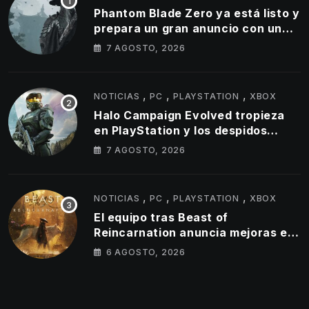
Phantom Blade Zero ya está listo y
prepara un gran anuncio con un
tráiler de 11 minutos
7 AGOSTO, 2026
,
,
,
NOTICIAS
PC
PLAYSTATION
XBOX
Halo Campaign Evolved tropieza
en PlayStation y los despidos
parecen golpear al estudio tras un
7 AGOSTO, 2026
lanzamiento muy por debajo de lo
esperado
,
,
,
NOTICIAS
PC
PLAYSTATION
XBOX
El equipo tras Beast of
Reincarnation anuncia mejoras en
su juego y estos son los primeros
6 AGOSTO, 2026
cambios que llegarán