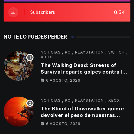
0.5K
Subscribers
NO TE LO PUEDES PERDER
,
,
,
,
NOTICIAS
PC
PLAYSTATION
SWITCH
XBOX
The Walking Dead: Streets of
Survival reparte golpes contra los
no muertos en su nuevo tráiler
6 AGOSTO, 2026
,
,
,
NOTICIAS
PC
PLAYSTATION
XBOX
The Blood of Dawnwalker quiere
devolver el peso de nuestras
decisiones a los RPG de mundo
6 AGOSTO, 2026
abierto