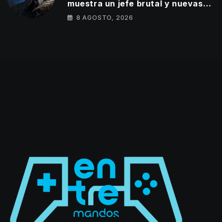
muestra un jefe brutal y nuevas
armas Oni en su último tráiler
8 AGOSTO, 2026