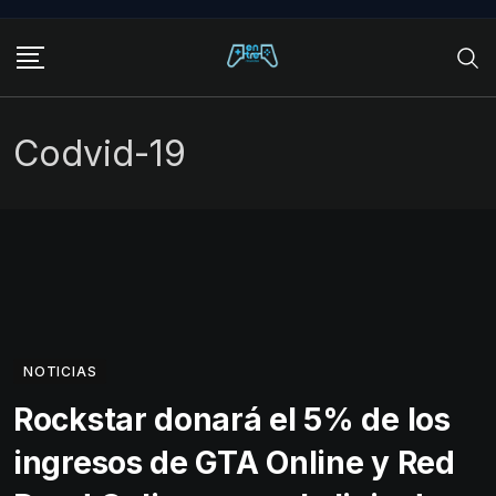
Skip
to
content
Codvid-19
NOTICIAS
Rockstar donará el 5% de los
ingresos de GTA Online y Red