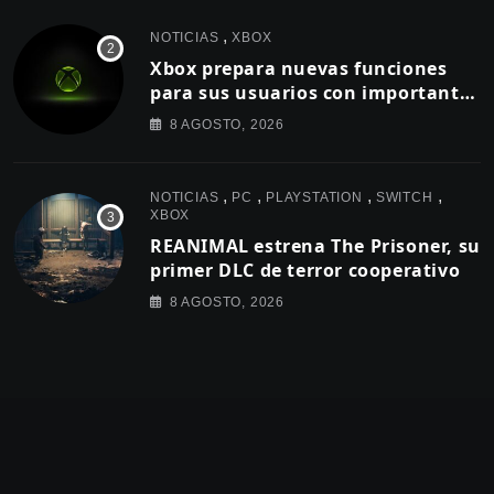
,
NOTICIAS
XBOX
Xbox prepara nuevas funciones
para sus usuarios con importantes
cambios en capturas y logros
8 AGOSTO, 2026
,
,
,
,
NOTICIAS
PC
PLAYSTATION
SWITCH
XBOX
REANIMAL estrena The Prisoner, su
primer DLC de terror cooperativo
8 AGOSTO, 2026