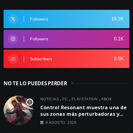
19.3K
Followers
0.1K
Followers
0.5K
Subscribers
NO TE LO PUEDES PERDER
,
,
,
NOTICIAS
PC
PLAYSTATION
XBOX
Control Resonant muestra una de
sus zonas más perturbadoras y
revela nuevos detalles de su
8 AGOSTO, 2026
gameplay