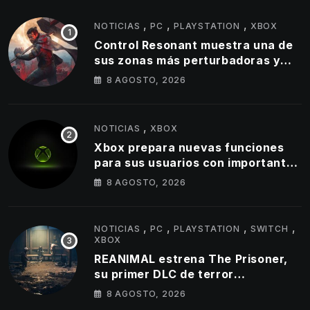
,
,
,
NOTICIAS
PC
PLAYSTATION
XBOX
Control Resonant muestra una de
sus zonas más perturbadoras y
revela nuevos detalles de su
8 AGOSTO, 2026
gameplay
,
NOTICIAS
XBOX
Xbox prepara nuevas funciones
para sus usuarios con importantes
cambios en capturas y logros
8 AGOSTO, 2026
,
,
,
,
NOTICIAS
PC
PLAYSTATION
SWITCH
XBOX
REANIMAL estrena The Prisoner,
su primer DLC de terror
cooperativo
8 AGOSTO, 2026