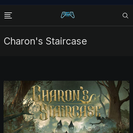
Skip
to
content
Charon's Staircase