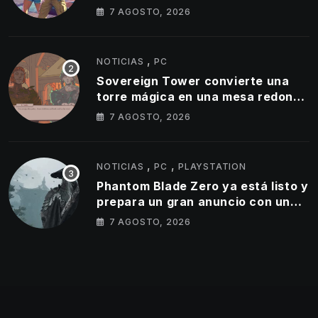
actualizamos cifra de ventas de
7 AGOSTO, 2026
GTA 5
,
NOTICIAS
PC
Sovereign Tower convierte una
torre mágica en una mesa redonda
llena de egos
7 AGOSTO, 2026
,
,
NOTICIAS
PC
PLAYSTATION
Phantom Blade Zero ya está listo y
prepara un gran anuncio con un
tráiler de 11 minutos
7 AGOSTO, 2026