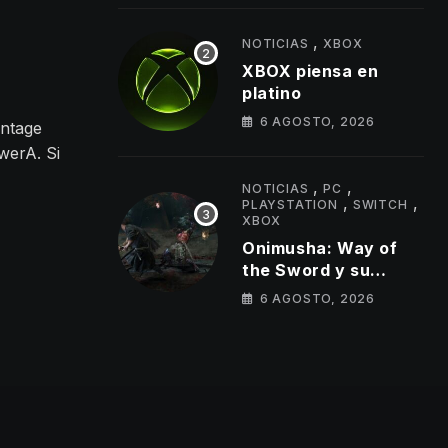
los primeros cambios
que llegarán
,
NOTICIAS
XBOX
XBOX piensa en
platino
6 AGOSTO, 2026
ntage
werA. Si
,
,
NOTICIAS
PC
,
,
PLAYSTATION
SWITCH
XBOX
Onimusha: Way of
the Sword y su
«mundo
6 AGOSTO, 2026
semiabierto»