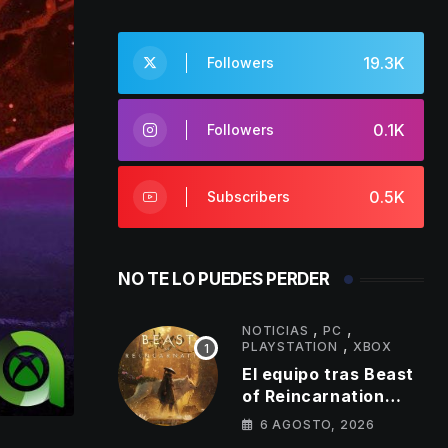
19.3K
Followers
0.1K
Followers
0.5K
Subscribers
NO TE LO PUEDES PERDER
,
,
NOTICIAS
PC
,
PLAYSTATION
XBOX
El equipo tras Beast
of Reincarnation
anuncia mejoras en
6 AGOSTO, 2026
su juego y estos son