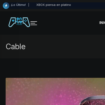
Skip
XBOX piensa en platino
¡Lo Último!
to
content
INI
Cable