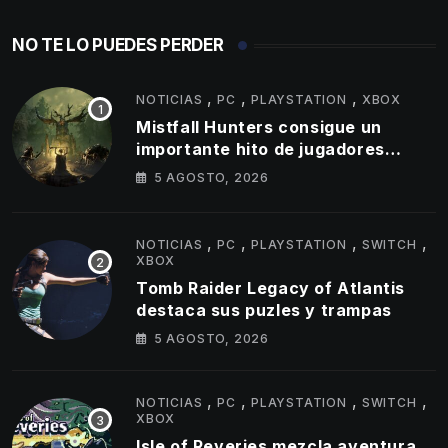
NO TE LO PUEDES PERDER
,
,
,
NOTICIAS
PC
PLAYSTATION
XBOX
Mistfall Hunters consigue un
importante hito de jugadores
simultáneos
5 AGOSTO, 2026
,
,
,
,
NOTICIAS
PC
PLAYSTATION
SWITCH
XBOX
Tomb Raider Legacy of Atlantis
destaca sus puzles y trampas
5 AGOSTO, 2026
,
,
,
,
NOTICIAS
PC
PLAYSTATION
SWITCH
XBOX
Isle of Reveries mezcla aventura