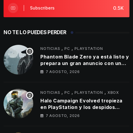
0.5K
Subscribers
NO TE LO PUEDES PERDER
,
,
NOTICIAS
PC
PLAYSTATION
Phantom Blade Zero ya está listo y
prepara un gran anuncio con un
tráiler de 11 minutos
7 AGOSTO, 2026
,
,
,
NOTICIAS
PC
PLAYSTATION
XBOX
Halo Campaign Evolved tropieza
en PlayStation y los despidos
parecen golpear al estudio tras un
7 AGOSTO, 2026
lanzamiento muy por debajo de lo
esperado