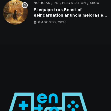
,
,
,
NOTICIAS
PC
PLAYSTATION
XBOX
El equipo tras Beast of
Reincarnation anuncia mejoras en
su juego y estos son los primeros
6 AGOSTO, 2026
cambios que llegarán