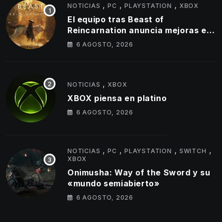
,
,
,
NOTICIAS
PC
PLAYSTATION
XBOX
El equipo tras Beast of
Reincarnation anuncia mejoras en
su juego y estos son los primeros
6 AGOSTO, 2026
cambios que llegarán
,
NOTICIAS
XBOX
XBOX piensa en platino
6 AGOSTO, 2026
,
,
,
,
NOTICIAS
PC
PLAYSTATION
SWITCH
XBOX
Onimusha: Way of the Sword y su
«mundo semiabierto»
6 AGOSTO, 2026