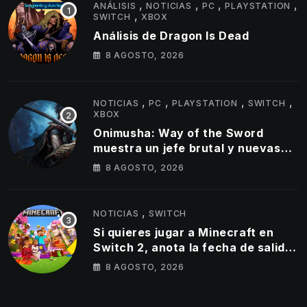
,
,
,
,
ANÁLISIS
NOTICIAS
PC
PLAYSTATION
,
SWITCH
XBOX
Análisis de Dragon Is Dead
8 AGOSTO, 2026
,
,
,
,
NOTICIAS
PC
PLAYSTATION
SWITCH
XBOX
Onimusha: Way of the Sword
muestra un jefe brutal y nuevas
armas Oni en su último tráiler
8 AGOSTO, 2026
,
NOTICIAS
SWITCH
Si quieres jugar a Minecraft en
Switch 2, anota la fecha de salida
del éxito de Mojang en la híbrida
8 AGOSTO, 2026
de Nintendo