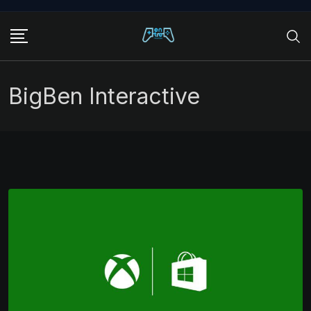
Skip
to
content
BigBen Interactive