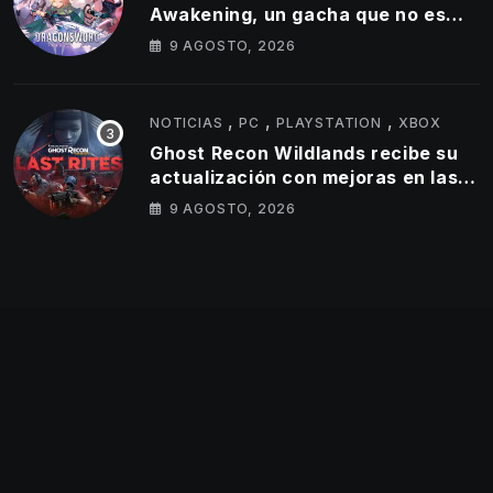
Awakening, un gacha que no es
gacha
9 AGOSTO, 2026
,
,
,
NOTICIAS
PC
PLAYSTATION
XBOX
Ghost Recon Wildlands recibe su
actualización con mejoras en las
consolas actuales y una nueva
9 AGOSTO, 2026
misión