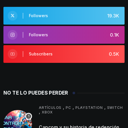
19.3K
Followers
0.1K
Followers
0.5K
Subscribers
NO TE LO PUEDES PERDER
,
,
,
ARTÍCULOS
PC
PLAYSTATION
SWITCH
,
XBOX
Capcom y su historia de redención,