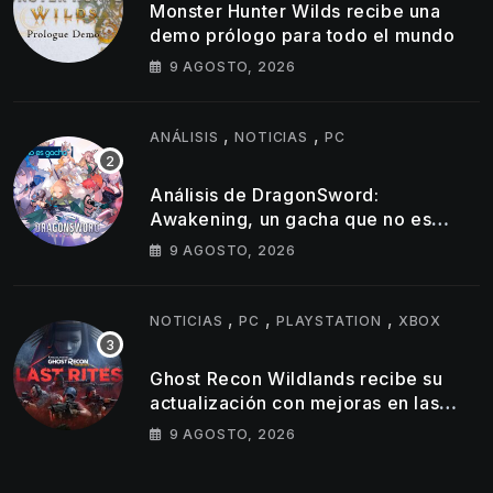
Monster Hunter Wilds recibe una
demo prólogo para todo el mundo
9 AGOSTO, 2026
,
,
ANÁLISIS
NOTICIAS
PC
Análisis de DragonSword:
Awakening, un gacha que no es
gacha
9 AGOSTO, 2026
,
,
,
NOTICIAS
PC
PLAYSTATION
XBOX
Ghost Recon Wildlands recibe su
actualización con mejoras en las
consolas actuales y una nueva
9 AGOSTO, 2026
misión