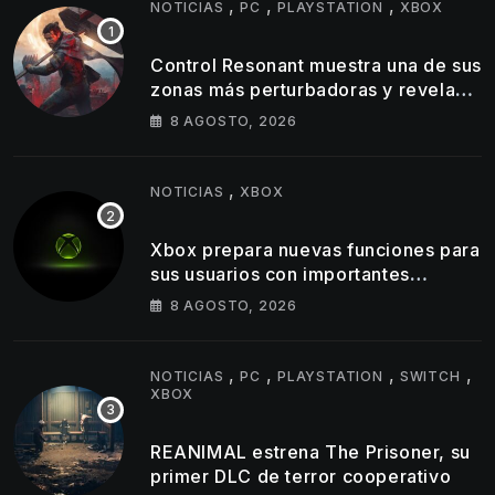
,
,
,
NOTICIAS
PC
PLAYSTATION
XBOX
Control Resonant muestra una de sus
zonas más perturbadoras y revela
nuevos detalles de su gameplay
8 AGOSTO, 2026
,
NOTICIAS
XBOX
Xbox prepara nuevas funciones para
sus usuarios con importantes
cambios en capturas y logros
8 AGOSTO, 2026
,
,
,
,
NOTICIAS
PC
PLAYSTATION
SWITCH
XBOX
REANIMAL estrena The Prisoner, su
primer DLC de terror cooperativo