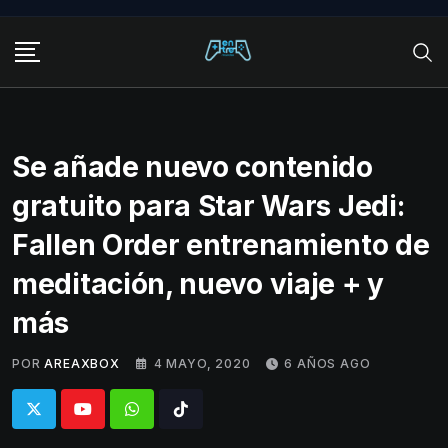
Skip
to
content
Se añade nuevo contenido
gratuito para Star Wars Jedi:
Fallen Order entrenamiento de
meditación, nuevo viaje + y
más
POR
AREAXBOX
4 MAYO, 2020
6 AÑOS AGO
Whatsapp
Tiktok