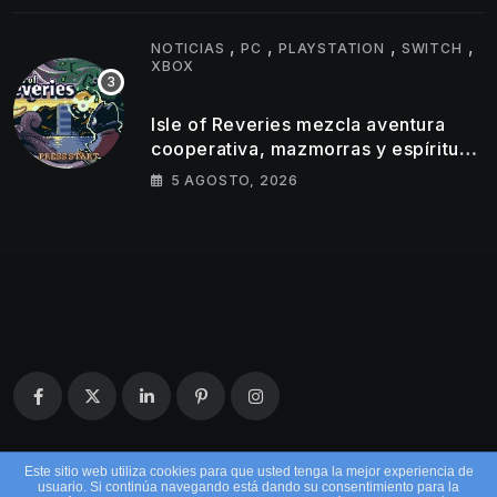
,
,
,
,
NOTICIAS
PC
PLAYSTATION
SWITCH
XBOX
Isle of Reveries mezcla aventura
cooperativa, mazmorras y espíritu
clásico de Zelda
5 AGOSTO, 2026
Este sitio web utiliza cookies para que usted tenga la mejor experiencia de
usuario. Si continúa navegando está dando su consentimiento para la