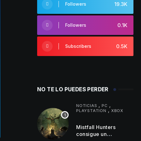
19.3K
Followers
0.1K
Followers
0.5K
Subscribers
NO TE LO PUEDES PERDER
,
,
NOTICIAS
PC
,
PLAYSTATION
XBOX
Mistfall Hunters
consigue un
importante hito de