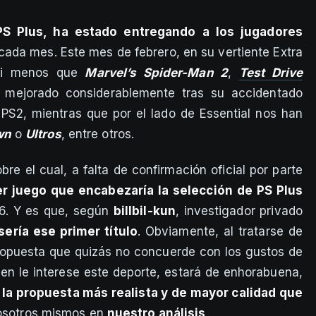
, PS Plus, ha estado entregando a los jugadores
cada mes. Este mes de febrero, en su vertiente Extra
 ni menos que
Marvel’s Spider-Man 2
,
Test Drive
mejorado considerablemente tras su accidentado
PS2, mientras que por el lado de Essential nos han
wn
o
Ultros
, entre otros.
obre el cual, a falta de confirmación oficial por parte
r juego que encabezaría la selección de PS Plus
6. Y es que, según
billbil-kun
, investigador privado
sería ese primer título
. Obviamente, al tratarse de
propuesta que quizás no concuerde con los gustos de
en le interese este deporte, estará de enhorabuena,
la propuesta más realista y de mayor calidad que
vosotros mismos en
nuestro análisis
.