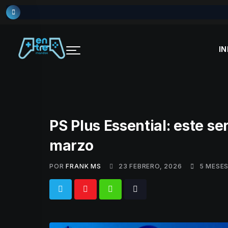
Skip
to
content
IN
PS Plus Essential: este se
marzo
POR
FRANK MS
23 FEBRERO, 2026
5 MESE
Whatsapp
Tiktok