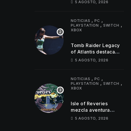
5 AGOSTO, 2026
jugadores
simultáneos
,
,
NOTICIAS
PC
,
,
PLAYSTATION
SWITCH
XBOX
Tomb Raider Legacy
of Atlantis destaca
sus puzles y trampas
5 AGOSTO, 2026
,
,
NOTICIAS
PC
,
,
PLAYSTATION
SWITCH
XBOX
Isle of Reveries
mezcla aventura
cooperativa,
5 AGOSTO, 2026
mazmorras y espíritu
clásico de Zelda