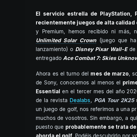
El servicio estrella de PlayStation
recientemente juegos de alta calidad
y Premium, hemos recibido ni más,
Unlimited Solar Crown
(juego que ha 
lanzamiento) o
Disney Pixar Wall-E
de 
entregado
Ace Combat 7: Skies Unkno
Ahora es el turno del
mes de marzo
, s
de Sony, conocemos al menos el
prime
Essential
en el tercer mes del año 202
de la revista
Dealabs
,
PGA Tour 2K25
un juego de golf, nos referimos a una 
muchos de vosotros. Sin embargo, a qui
puesto que
probablemente se trata de 
aborda el golf
. Podéis descubrirlo por 