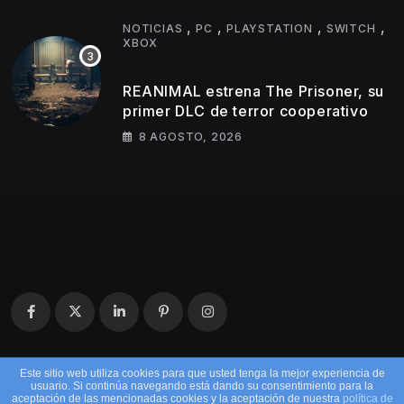
,
,
,
,
NOTICIAS
PC
PLAYSTATION
SWITCH
XBOX
REANIMAL estrena The Prisoner, su
primer DLC de terror cooperativo
8 AGOSTO, 2026
Este sitio web utiliza cookies para que usted tenga la mejor experiencia de
usuario. Si continúa navegando está dando su consentimiento para la
aceptación de las mencionadas cookies y la aceptación de nuestra
política de