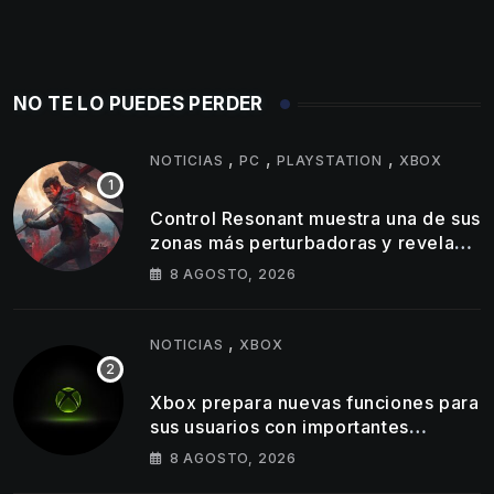
NO TE LO PUEDES PERDER
,
,
,
NOTICIAS
PC
PLAYSTATION
XBOX
Control Resonant muestra una de sus
zonas más perturbadoras y revela
nuevos detalles de su gameplay
8 AGOSTO, 2026
,
NOTICIAS
XBOX
Xbox prepara nuevas funciones para
sus usuarios con importantes
cambios en capturas y logros
8 AGOSTO, 2026