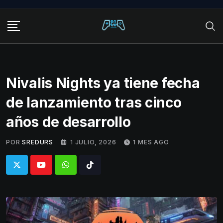
Skip
to
content
Nivalis Nights ya tiene fecha
de lanzamiento tras cinco
años de desarrollo
POR
SREDURS
1 JULIO, 2026
1 MES AGO
Whatsapp
Tiktok