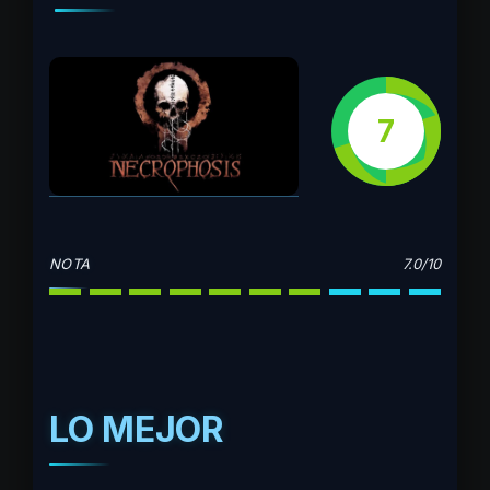
7
NOTA
7.0/10
LO MEJOR