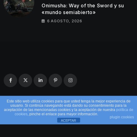
Onimusha: Way of the Sword y su
«mundo semiabierto»
6 AGOSTO, 2026
Este sitio web utiliza cookies para que usted tenga la mejor experiencia de
usuario. Si continúa navegando está dando su consentimiento para la
aceptación de las mencionadas cookies y la aceptación de nuestra
política de
cookies
, pinche el enlace para mayor información.
plugin cookies
ACEPTAR
© 2026 EntreMandos. Todos los derechos
reservados.