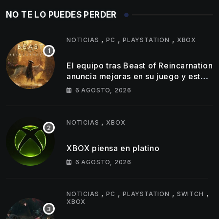
NO TE LO PUEDES PERDER
,
,
,
NOTICIAS
PC
PLAYSTATION
XBOX
El equipo tras Beast of Reincarnation
anuncia mejoras en su juego y estos
son los primeros cambios que
6 AGOSTO, 2026
llegarán
,
NOTICIAS
XBOX
XBOX piensa en platino
6 AGOSTO, 2026
,
,
,
,
NOTICIAS
PC
PLAYSTATION
SWITCH
XBOX