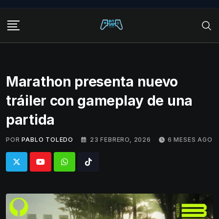
Skip
to
content
Marathon presenta nuevo
tráiler con gameplay de una
partida
POR
PABLO TOLEDO
23 FEBRERO, 2026
6 MESES AGO
Whatsapp
Tiktok