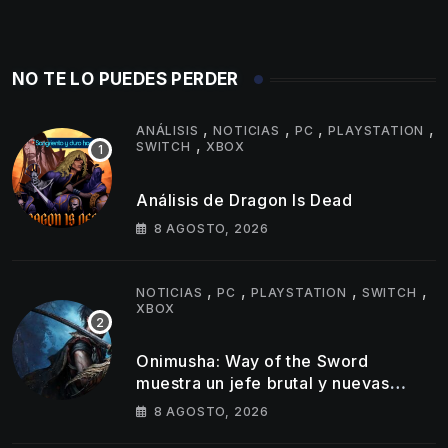
NO TE LO PUEDES PERDER
,
,
,
,
ANÁLISIS
NOTICIAS
PC
PLAYSTATION
,
SWITCH
XBOX
Análisis de Dragon Is Dead
8 AGOSTO, 2026
,
,
,
,
NOTICIAS
PC
PLAYSTATION
SWITCH
XBOX
Onimusha: Way of the Sword
muestra un jefe brutal y nuevas
armas Oni en su último tráiler
8 AGOSTO, 2026