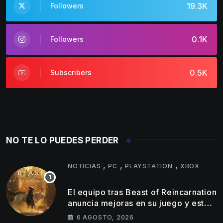
19.3K
Followers
0.1K
Followers
0.5K
Subscribers
NO TE LO PUEDES PERDER
,
,
,
NOTICIAS
PC
PLAYSTATION
XBOX
El equipo tras Beast of Reincarnation
anuncia mejoras en su juego y estos
son los primeros cambios que
6 AGOSTO, 2026