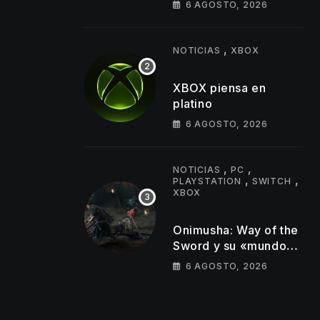
6 AGOSTO, 2026
juego y estos son los
primeros cambios que
llegarán
,
NOTICIAS
XBOX
XBOX piensa en
platino
6 AGOSTO, 2026
,
,
NOTICIAS
PC
,
,
PLAYSTATION
SWITCH
XBOX
Onimusha: Way of the
Sword y su «mundo
semiabierto»
6 AGOSTO, 2026