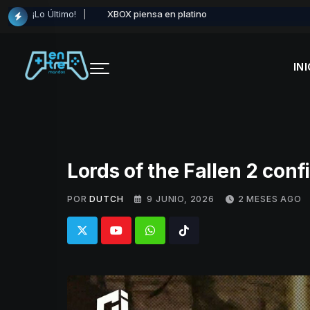
Skip
¡Lo Último!
XBOX piensa en platino
to
content
INI
Lords of the Fallen 2 con
POR
DUTCH
9 JUNIO, 2026
2 MESES AGO
Whatsapp
Tiktok