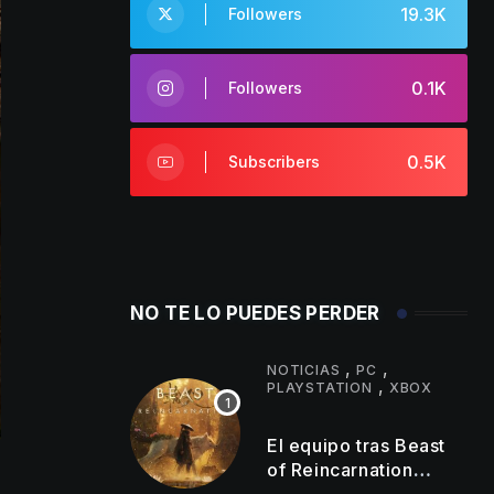
19.3K
Followers
0.1K
Followers
0.5K
Subscribers
NO TE LO PUEDES PERDER
,
,
NOTICIAS
PC
,
PLAYSTATION
XBOX
El equipo tras Beast
of Reincarnation
anuncia mejoras en su