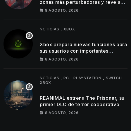
zonas más perturbadoras y revela
nuevos detalles de su gameplay
8 AGOSTO, 2026
,
NOTICIAS
XBOX
Xbox prepara nuevas funciones para
sus usuarios con importantes
cambios en capturas y logros
8 AGOSTO, 2026
,
,
,
,
NOTICIAS
PC
PLAYSTATION
SWITCH
XBOX
REANIMAL estrena The Prisoner, su
primer DLC de terror cooperativo
8 AGOSTO, 2026