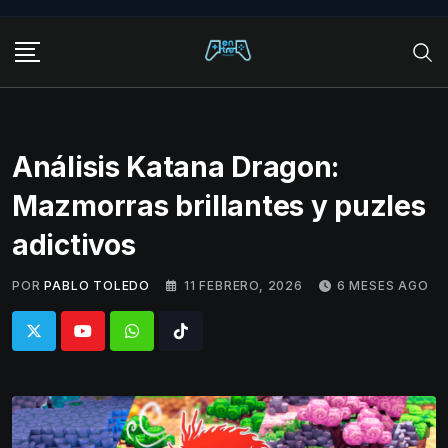
Skip
to
content
Análisis Katana Dragon:
Mazmorras brillantes y puzles
adictivos
POR
PABLO TOLEDO
11 FEBRERO, 2026
6 MESES AGO
Whatsapp
Tiktok