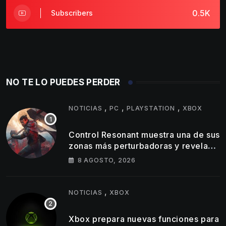
0.5K
Subscribers
NO TE LO PUEDES PERDER
,
,
,
NOTICIAS
PC
PLAYSTATION
XBOX
Control Resonant muestra una de sus
zonas más perturbadoras y revela
nuevos detalles de su gameplay
8 AGOSTO, 2026
,
NOTICIAS
XBOX
Xbox prepara nuevas funciones para