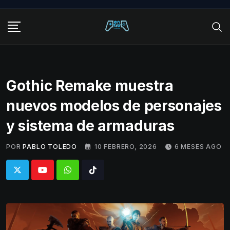
Skip
to
content
Gothic Remake muestra
nuevos modelos de personajes
y sistema de armaduras
POR
PABLO TOLEDO
10 FEBRERO, 2026
6 MESES AGO
Whatsapp
Tiktok