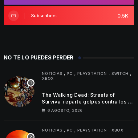
0.5K
Subscribers
NO TE LO PUEDES PERDER
,
,
,
,
NOTICIAS
PC
PLAYSTATION
SWITCH
XBOX
The Walking Dead: Streets of
Survival reparte golpes contra los no
muertos en su nuevo tráiler
6 AGOSTO, 2026
,
,
,
NOTICIAS
PC
PLAYSTATION
XBOX