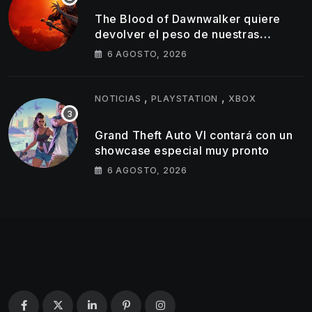
The Blood of Dawnwalker quiere
devolver el peso de nuestras
decisiones a los RPG de mundo
6 AGOSTO, 2026
abierto
,
,
NOTICIAS
PLAYSTATION
XBOX
Grand Theft Auto VI contará con un
showcase especial muy pronto
6 AGOSTO, 2026