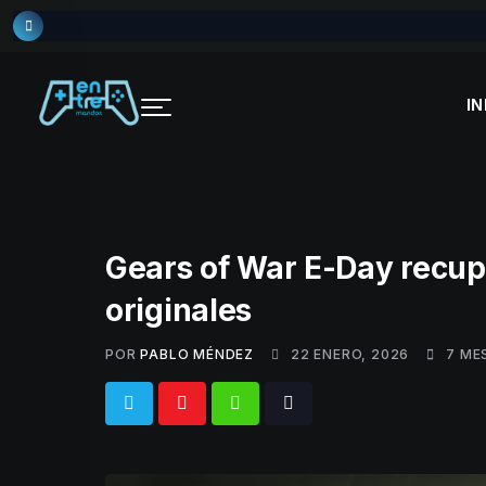
Skip
to
content
IN
Gears of War E-Day recupe
originales
POR
PABLO MÉNDEZ
22 ENERO, 2026
7 ME
Whatsapp
Tiktok