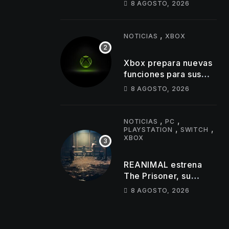
8 AGOSTO, 2026
perturbadoras y
revela nuevos
detalles de su
,
NOTICIAS
XBOX
gameplay
Xbox prepara nuevas
funciones para sus
usuarios con
8 AGOSTO, 2026
importantes cambios
en capturas y logros
,
,
NOTICIAS
PC
,
,
PLAYSTATION
SWITCH
XBOX
REANIMAL estrena
The Prisoner, su
primer DLC de terror
8 AGOSTO, 2026
cooperativo