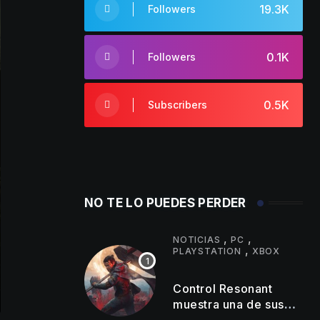
19.3K
Followers
0.1K
Followers
0.5K
Subscribers
NO TE LO PUEDES PERDER
,
,
NOTICIAS
PC
,
PLAYSTATION
XBOX
Control Resonant
muestra una de sus
zonas más