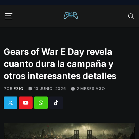
Skip
to
content
Gears of War E Day revela
cuanto dura la campaña y
otros interesantes detalles
POR
EZIO
13 JUNIO, 2026
2 MESES AGO
Whatsapp
Tiktok