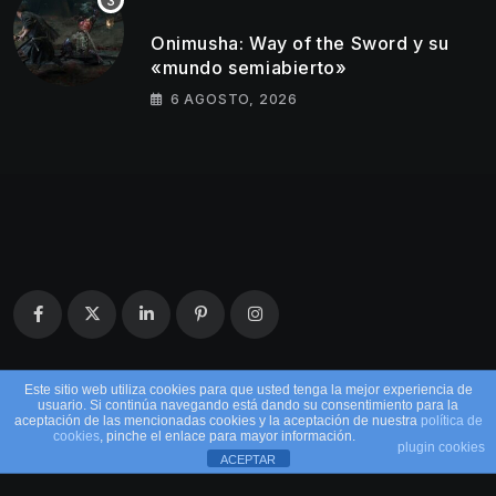
Onimusha: Way of the Sword y su
«mundo semiabierto»
6 AGOSTO, 2026
Este sitio web utiliza cookies para que usted tenga la mejor experiencia de
usuario. Si continúa navegando está dando su consentimiento para la
aceptación de las mencionadas cookies y la aceptación de nuestra
política de
cookies
, pinche el enlace para mayor información.
plugin cookies
ACEPTAR
© 2026 EntreMandos. Todos los derechos