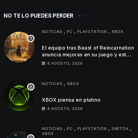
NO TE LO PUEDES PERDER
,
,
,
NOTICIAS
PC
PLAYSTATION
XBOX
El equipo tras Beast of Reincarnation
anuncia mejoras en su juego y estos
son los primeros cambios que
6 AGOSTO, 2026
llegarán
,
NOTICIAS
XBOX
XBOX piensa en platino
6 AGOSTO, 2026
,
,
,
,
NOTICIAS
PC
PLAYSTATION
SWITCH
XBOX