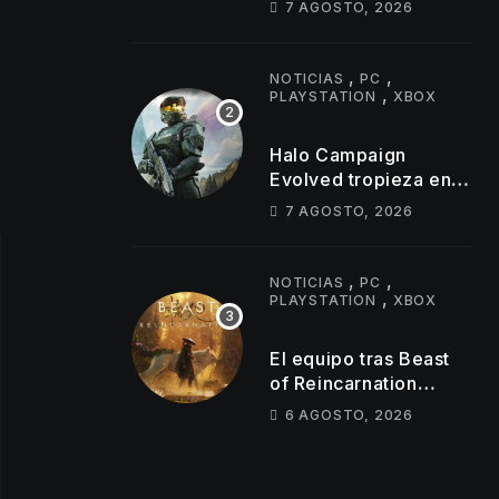
7 AGOSTO, 2026
un tráiler de 11
minutos
,
,
NOTICIAS
PC
,
PLAYSTATION
XBOX
Halo Campaign
Evolved tropieza en
PlayStation y los
7 AGOSTO, 2026
despidos parecen
golpear al estudio tras
un lanzamiento muy
,
,
NOTICIAS
PC
,
por debajo de lo
PLAYSTATION
XBOX
esperado
El equipo tras Beast
of Reincarnation
anuncia mejoras en su
6 AGOSTO, 2026
juego y estos son los
primeros cambios que
llegarán