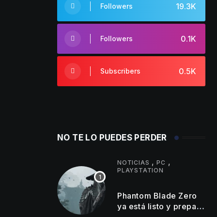
19.3K
Followers
0.1K
Followers
0.5K
Subscribers
NO TE LO PUEDES PERDER
,
,
NOTICIAS
PC
PLAYSTATION
Phantom Blade Zero
ya está listo y prepara
un gran anuncio con