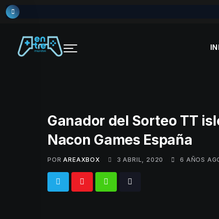
Skip
to
content
IN
Ganador del Sorteo TT isl
Nacon Games España
POR
AREAXBOX
3 ABRIL, 2020
6 AÑOS AG
Whatsapp
Tiktok