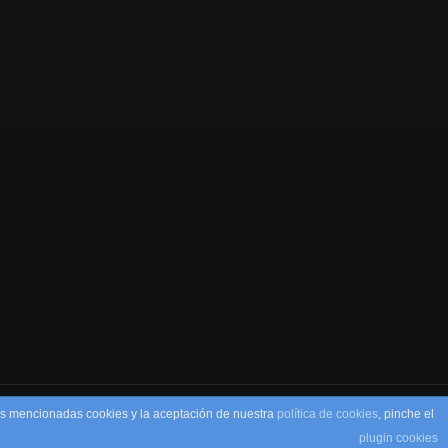
Halo Campaign Evolved tropieza en PlayStation y lo
7 AGOSTO, 2026
las mencionadas cookies y la aceptación de nuestra
política de cookies
, pinche el
plugin cookies