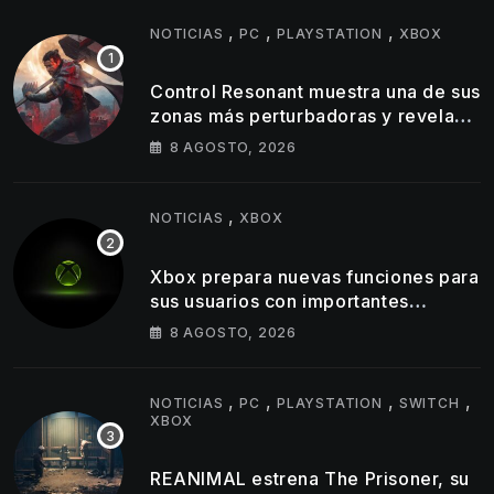
,
,
,
NOTICIAS
PC
PLAYSTATION
XBOX
Control Resonant muestra una de sus
zonas más perturbadoras y revela
nuevos detalles de su gameplay
8 AGOSTO, 2026
,
NOTICIAS
XBOX
Xbox prepara nuevas funciones para
sus usuarios con importantes
cambios en capturas y logros
8 AGOSTO, 2026
,
,
,
,
NOTICIAS
PC
PLAYSTATION
SWITCH
XBOX
REANIMAL estrena The Prisoner, su