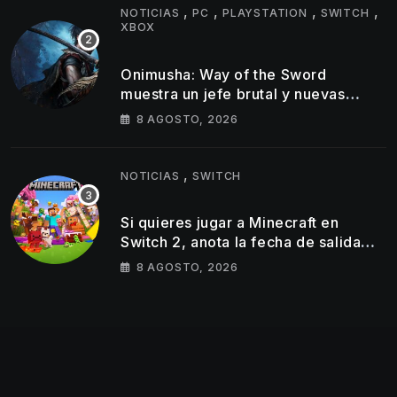
,
,
,
,
NOTICIAS
PC
PLAYSTATION
SWITCH
XBOX
Onimusha: Way of the Sword
muestra un jefe brutal y nuevas
armas Oni en su último tráiler
8 AGOSTO, 2026
,
NOTICIAS
SWITCH
Si quieres jugar a Minecraft en
Switch 2, anota la fecha de salida
del éxito de Mojang en la híbrida de
8 AGOSTO, 2026
Nintendo